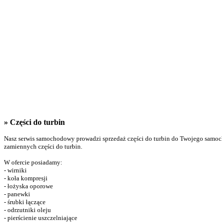
» Części do turbin
Nasz serwis samochodowy prowadzi sprzedaż części do turbin do Twojego samocho
zamiennych części do turbin.
W ofercie posiadamy:
- wirniki
- koła kompresji
- łożyska oporowe
- panewki
- śrubki łączące
- odrzutniki oleju
- pierścienie uszczelniające